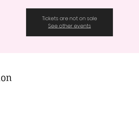
Tickets are not on sale
See other events
ion